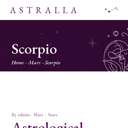
ASTRALLA
Scorpio
Home
Mars
Scorpio
By
admin
Mars
Stars
Astrological