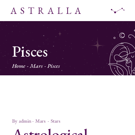
ASTRALLA
Pisces
Home
Mars
Pisces
By
admin
Mars
Stars
Astrological