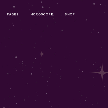
out Me
Horoscope Single
Shop List
PAGES
HOROSCOPE
SHOP
ming Soon
Four Collumns
Product Single
tact Us
Six Collumns Wide
Shop Pages
Q Page
Slider
Shop Layouts
gy Home
About Me
Horoscope Single
Shop List
 Error
e Light
Coming Soon
Four Collumns
Product Single
g
me
Contact Us
Six Collumns Wide
Shop Pages
n Slider
FAQ Page
Slider
Shop Layouts
pe Dark
404 Error
ome
Blog