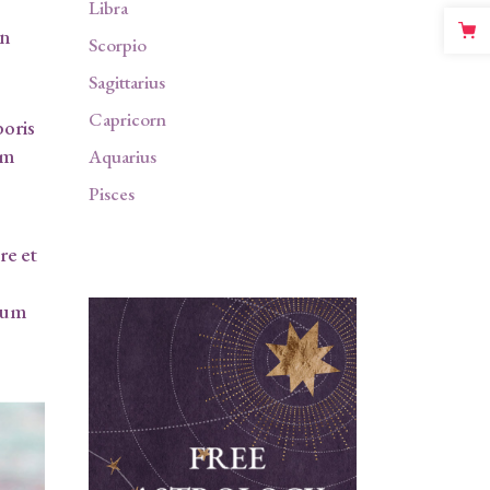
Libra
in
Scorpio
Sagittarius
Capricorn
boris
um
Aquarius
Pisces
re et
llum