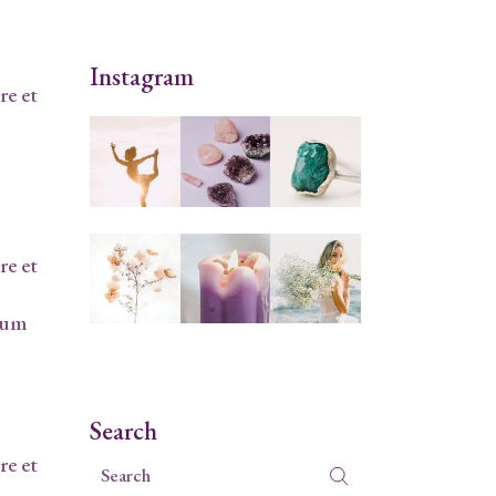
Instagram
re et
re et
llum
Search
re et