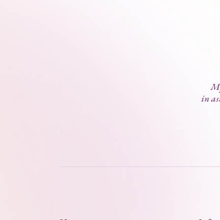
My
in as