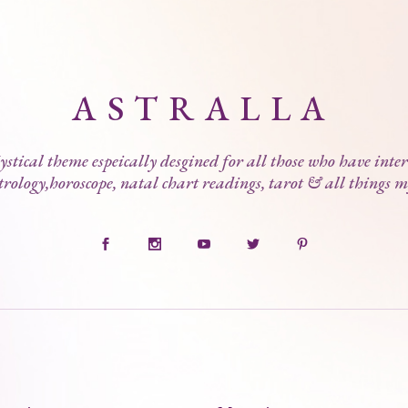
ASTRALLA
stical theme espeically desgined for all those who have inter
trology,horoscope, natal chart readings, tarot & all things m